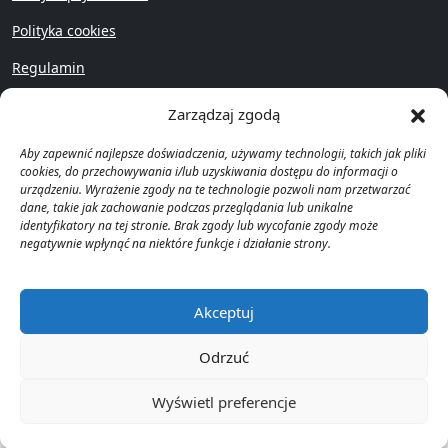
Polityka cookies
Regulamin
Przywróć
Zarządzaj zgodą
Aby zapewnić najlepsze doświadczenia, używamy technologii, takich jak pliki
cookies, do przechowywania i/lub uzyskiwania dostępu do informacji o
urządzeniu. Wyrażenie zgody na te technologie pozwoli nam przetwarzać
dane, takie jak zachowanie podczas przeglądania lub unikalne
identyfikatory na tej stronie. Brak zgody lub wycofanie zgody może
Copyright © Prawomat 2023 -
negatywnie wpłynąć na niektóre funkcje i działanie strony.
2025
Akceptuj
Odrzuć
Wyświetl preferencje