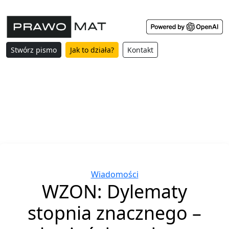
Stwórz pismo
Jak to działa?
Kontakt
Categories
Wiadomości
WZON: Dylematy
stopnia znacznego –