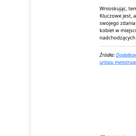
Wnioskując, tem
Kluczowe jest, 
swojego zdania 
kobiet w miejsc
nadchodzących 
Źródła:
Dodatkow
urlopu menstruac