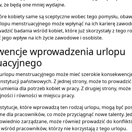
, że będą one mniej wydajne.
tóre kobiety same są sceptyczne wobec tego pomysłu, obawia
urlopu menstruacyjnego może wpłynąć na ich karierę zawo
dzić badania wśród kobiet, które już skorzystały z tego r
ć jego wpływ na ich życie zawodowe i osobiste.
encje wprowadzenia urlopu
uacyjnego
rlopu menstruacyjnego może mieć szerokie konsekwencj
a instytucji państwowych. Z jednej strony, może to prowadzi
ozumienia dla potrzeb kobiet w pracy. Z drugiej strony, mo
ności i równości w miejscu pracy.
stytucje, które wprowadzą ten rodzaj urlopu, mogą być po
zne dla pracowników, co może przyciągnąć nowe talenty. Jedn
powiednio zarządzane, może również prowadzić do konflikt
wśród pracowników, którzy nie korzystają z tego urlopu.