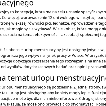
uacyjnego
yjny to koncepcja, która ma na celu uznanie specyficznych
. Co więcej, wprowadzenie 12 dni wolnego w instytucji pa
tronę większej równości płci. Jednakże, wprowadzenie teg
oste, jak mogłoby się wydawać. Wiele kobiet, które mogą z ni
 uczucia na temat efektywności i akceptacji społecznej te
, że obecnie urlop menstruacyjny jest dostępny jedynie w je
ogranicza jego wpływ na rynek pracy w Polsce. W przyszło
pozycje dotyczące rozszerzenia tego rozwiązania na inne se
y od wyników dotychczasowych badań oraz opinii pracowni
na temat urlopu menstruacyj
 urlopu menstruacyjnego są podzielone. Z jednej strony, z
 taki urlop jest niezbędny, aby kobiety mogły lepiej funkc
uacji, co może być dla nich niekomfortowe. Z drugiej stron
a wskazują, że może ono prowadzić do stygmatyzacji kobie