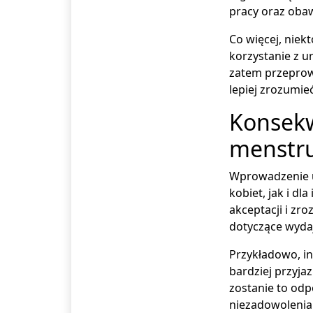
pracy oraz obaw
Co więcej, niek
korzystanie z 
zatem przeprowa
lepiej zrozumie
Konsekw
menstr
Wprowadzenie u
kobiet, jak i dl
akceptacji i zr
dotyczące wydaj
Przykładowo, in
bardziej przyja
zostanie to od
niezadowolenia 