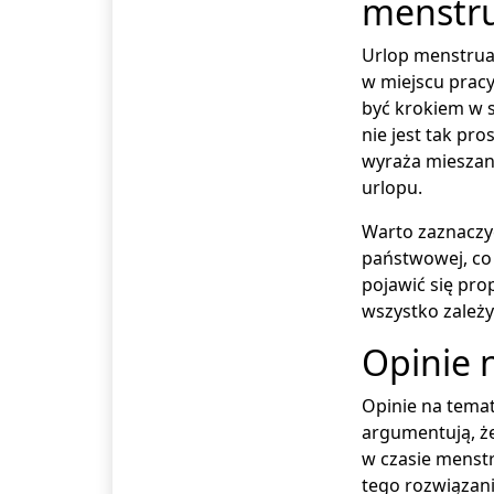
menstr
Urlop menstruac
w miejscu pracy
być krokiem w s
nie jest tak pr
wyraża mieszane
urlopu.
Warto zaznaczyć
państwowej, co 
pojawić się pro
wszystko zależ
Opinie 
Opinie na temat
argumentują, że
w czasie menstr
tego rozwiązani