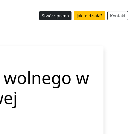
Stwórz pismo
Jak to działa?
Kontakt
i wolnego w
wej