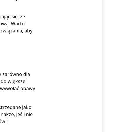
jąc się, że
dową. Warto
ozwiązania, aby
e zarówno dla
ć do większej
że wywołać obawy
strzegane jako
akże, jeśli nie
ów i