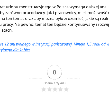
at urlopu menstruacyjnego w Polsce wymaga dalszej analizy
aby zarówno pracodawcy, jak i pracownicy, mieli możliwość
na ten temat oraz aby można było zrozumieć, jakie są real
u pracy. Na pewno, temat ten będzie kontynuowany i rozwi
latach.
e 12 dni wolnego w instytucji państwowej. Minęło 1,5 roku od
yjnego dla kobiet
0
Ocena artykułu