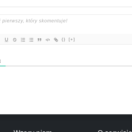
{}
[+]
E