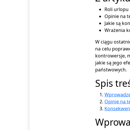
Roli urlop
Opinie na 
Jakie są k
Wrażenia ko
W ciągu ostatni
na celu poprawę
kontrowersje, m
jakie są jego e
państwowych.
Spis tre
Wprowadzen
Opinie na 
Konsekwenc
Wprowad