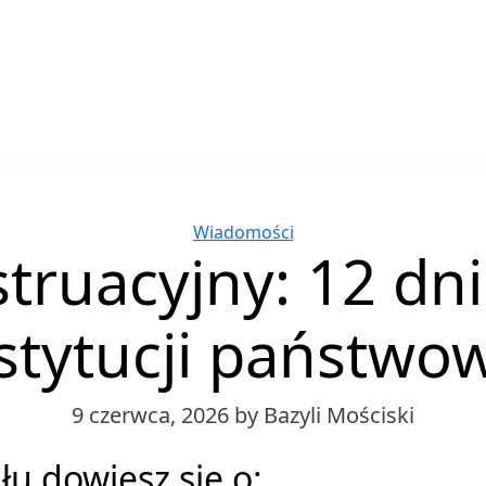
Categories
Wiadomości
truacyjny: 12 dn
stytucji państwo
9 czerwca, 2026
by Bazyli Mościski
łu dowiesz się o: