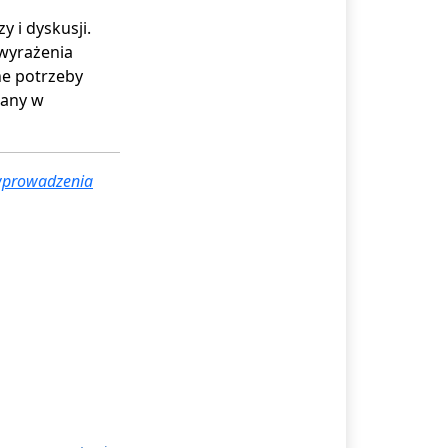
 i dyskusji.
 wyrażenia
ne potrzeby
jany w
 wprowadzenia