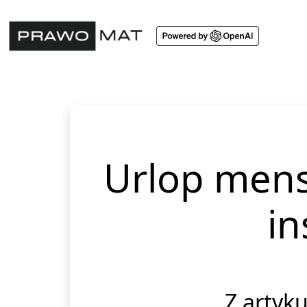
Urlop mens
in
Z artyku