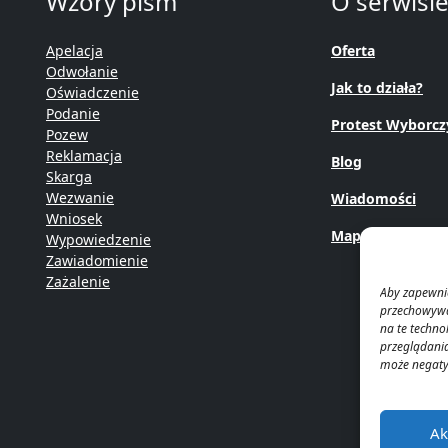
Wzory pism
O serwisi
Apelacja
Oferta
Odwołanie
Jak to działa?
Oświadczenie
Podanie
Protest Wyborcz
Pozew
Reklamacja
Blog
Skarga
Wezwanie
Wiadomości
Wniosek
Mapa Strony
Wypowiedzenie
Zawiadomienie
Zażalenie
Aby zapewnić
przechowywan
na te techno
przeglądania
może negatyw
Ak