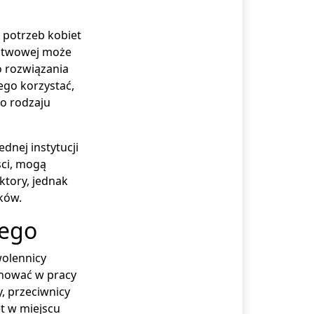
 potrzeb kobiet
ństwowej może
o rozwiązania
ego korzystać,
go rodzaju
dnej instytucji
ści, mogą
ktory, jednak
ków.
nego
wolennicy
jonować w pracy
y, przeciwnicy
t w miejscu