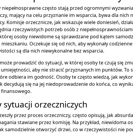
y niepełnosprawne często stają przed ogromnymi wyzwania
czy, mający na celu przyznanie im wsparcia, bywa dla nich ni
cy. Komisje orzecznicze, jak wskazuje wiele doniesień, dzia
lędnia rzeczywistych potrzeb osób z niepełnosprawnościam
 w której osoby niewidome są sprawdzane pod kątem samodz
ieszkaniu. Oczekuje się od nich, aby wykonały codzienne 
istości są dla nich niewykonalne bez wsparcia.
 może prowadzić do sytuacji, w której osoby te czują się z
 umiejętności, aby nie stracić przyznanych im punktów. To 
óre odbiera im godność. Osoby te często wiedzą, jak wyko
k decydują się na jej niedoprowadzenie do końca, co wyni
a finansowego.
 sytuacji orzeczniczych
zeszły przez proces orzeczniczy, często opisują, jak absurda
magania stawiane przez komisję. Na przykład, niewidoma o
jak samodzielnie otworzyć drzwi, co w rzeczywistości nie p