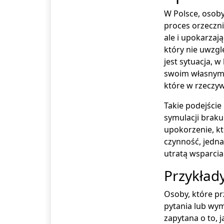
W Polsce, osob
proces orzeczni
ale i upokarzają
który nie uwzg
jest sytuacja,
swoim własnym m
które w rzeczyw
Takie podejście
symulacji braku
upokorzenie, kt
czynność, jedna
utratą wsparci
Przykłady
Osoby, które pr
pytania lub wy
zapytana o to, 