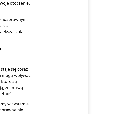
woje otoczenie.
pełnosprawnym,
arcia
iększa izolację
y
staje się coraz
ki mogą wpływać
 które są
ją, że muszą
ętności.
lemy w systemie
osprawne nie