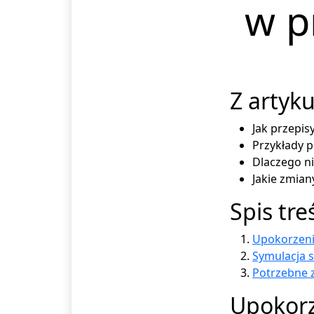
w p
Z artyku
Jak przepis
Przykłady p
Dlaczego n
Jakie zmia
Spis tre
Upokorzeni
Symulacja 
Potrzebne 
Upokorz