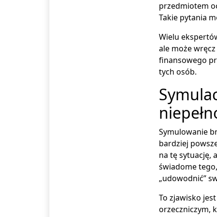
przedmiotem oc
Takie pytania m
Wielu ekspertów
ale może wręcz 
finansowego pro
tych osób.
Symulac
niepeł
Symulowanie bra
bardziej powsz
na tę sytuację,
świadome tego, 
„udowodnić” sw
To zjawisko jes
orzeczniczym, 