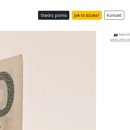
Stwórz pismo
Jak to działa?
Kontakt
📷 Source:
www.infor.pl