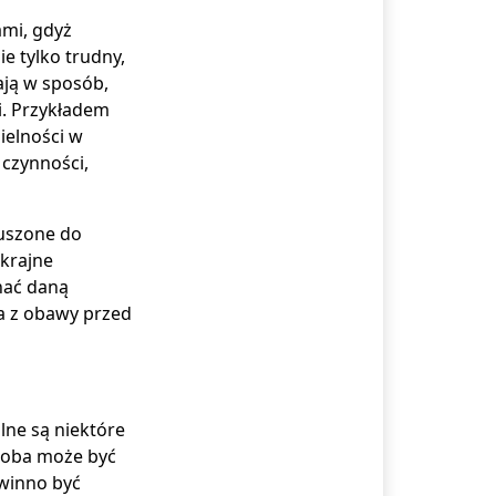
mi, gdyż
e tylko trudny,
łają w sposób,
i. Przykładem
ielności w
czynności,
muszone do
skrajne
nać daną
ka z obawy przed
lne są niektóre
soba może być
owinno być