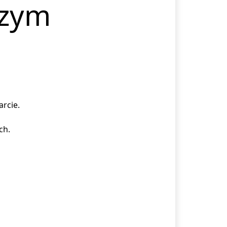
czym
arcie.
ch.