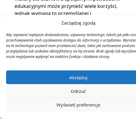
edukacyjnymi może przynieść wiele korzyści,
jednak wymaga to przemyślanej i
zrównoważonej implementacji, aby osiągnąć
Zarządzaj zgodą
zamierzony cel – równość dostępu do
edukacji.
Aby zapewnić najlepsze doświadczenia, używamy technologii, takich jak pliki coo
przechowywania i/lub uzyskiwania dostępu do informacji o urządzeniu. Wyraże
na te technologie pozwoli nam przetwarzać dane, takie jak zachowanie podczas
przeglądania lub unikalne identyfikatory na tej stronie. Brak zgody lub wycofan
Źródła:
Na studia bez zdanej matury (tj. bez
może negatywnie wpłynąć na niektóre funkcje i działanie strony.
posiadania świadectwa dojrzałości), bo stanowi
ona „barierę w dostępie do możliwości
pogłębiania wiedzy” – zapadła decyzja, teraz czas
Akceptuj
na „ruch” MEN
Odrzuć
Wyświetl preferencje
0
Ocena artykułu