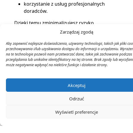
korzystanie z usług profesjonalnych
doradców.
Dzięki temu zminimalizujesz ryzyko
wystąpienia problemów prawnych i
Zarządzaj zgodą
finansowych związanych z budową szopy
Aby zapewnić najlepsze doświadczenia, używamy technologii, takich jak pliki coo
ogrodowej.
przechowywania i/lub uzyskiwania dostępu do informacji o urządzeniu. Wyraże
na te technologie pozwoli nam przetwarzać dane, takie jak zachowanie podczas
Podsumowując, budowa szopy ogrodowej to
przeglądania lub unikalne identyfikatory na tej stronie. Brak zgody lub wycofan
proces, który wymaga staranności i
może negatywnie wpłynąć na niektóre funkcje i działanie strony.
znajomości przepisów prawa budowlanego.
Niezastosowanie się do wymogów może
prowadzić do poważnych konsekwencji
Akceptuj
finansowych oraz utraty czasu. Dlatego warto
Odrzuć
poświęcić chwilę na zapoznanie się z
wymaganiami prawnymi, aby cieszyć się nową
Wyświetl preferencje
przestrzenią w ogrodzie bez obaw o problemy
z urzędami.