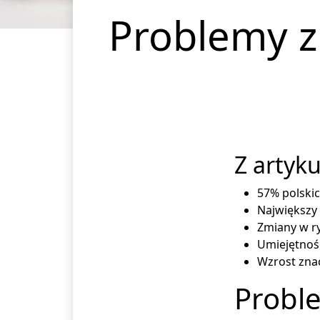
Problemy z 
Z artyku
57% polskic
Największy
Zmiany w ry
Umiejętnośc
Wzrost znac
Proble