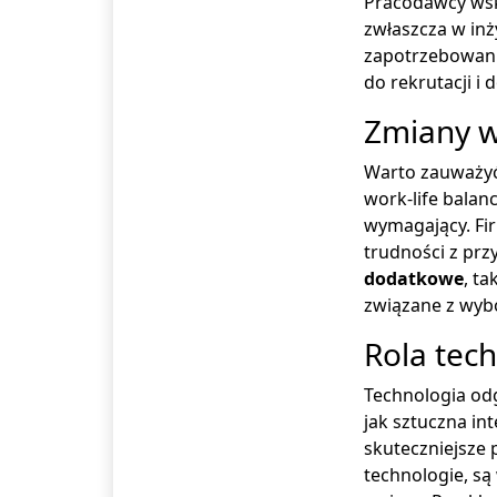
Pracodawcy wsk
zwłaszcza w inż
zapotrzebowania
do rekrutacji 
Zmiany w
Warto zauważyć
work-life balan
wymagający. Fir
trudności z prz
dodatkowe
, t
związane z wyb
Rola tech
Technologia odg
jak sztuczna in
skuteczniejsze
technologie, są