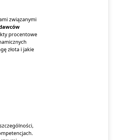
iami związanymi
odawców
nkty procentowe
ynamicznych
ę złota i jakie
 szczególności,
ompetencjach.