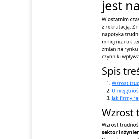
jest n
W ostatnim cza
z rekrutacją. 
napotyka trudn
mniej niż rok t
zmian na rynku p
czynniki wpływa
Spis tre
Wzrost trud
Umiejętnośc
Jak firmy r
Wzrost t
Wzrost trudnośc
sektor inżynie