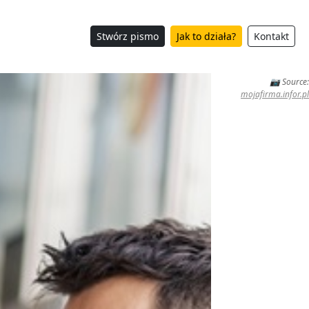
Stwórz pismo
Jak to działa?
Kontakt
📷 Source:
mojafirma.infor.pl