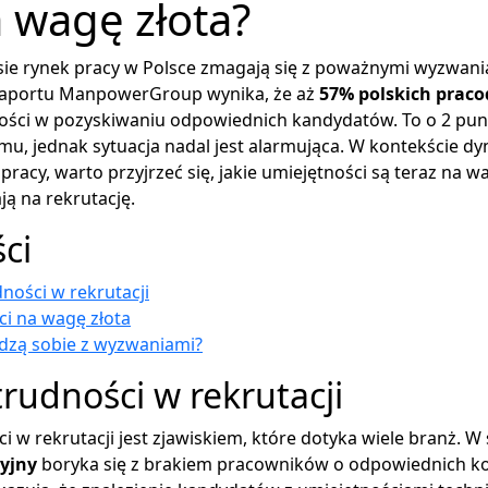
a wagę złota?
sie rynek pracy w Polsce zmagają się z poważnymi wyzwan
Z raportu ManpowerGroup wynika, że aż
57% polskich prac
ości w pozyskiwaniu odpowiednich kandydatów. To o 2 pu
emu, jednak sytuacja nadal jest alarmująca. W kontekście d
racy, warto przyjrzeć się, jakie umiejętności są teraz na wag
ją na rekrutację.
ści
ności w rekrutacji
i na wagę złota
adzą sobie z wyzwaniami?
rudności w rekrutacji
i w rekrutacji jest zjawiskiem, które dotyka wiele branż. W
ryjny
boryka się z brakiem pracowników o odpowiednich k