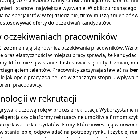
azują, że znalezienie kandydatów z umiejętnościami techn
ynierii, stanowi największe wyzwanie. W obliczu rosnącego
 na specjalistów w tej dziedzinie, firmy muszą zmieniać sw
i dostosowywać oferty do oczekiwań kandydatów.
 oczekiwaniach pracowników
, że zmieniają się również oczekiwania pracowników. Wzro
ce oraz elastyczności w miejscu pracy sprawia, że kandydaci
my, które nie są w stanie dostosować się do tych zmian, m
yciągnięciem talentów. Pracownicy zaczynają stawiać na
ben
akie jak opcje pracy zdalnej, co w znacznym stopniu wpływa n
orem pracodawcy.
nologii w rekrutacji
rywa kluczową rolę w procesie rekrutacji. Wykorzystanie n
teligencja czy platformy rekrutacyjne umożliwia firmom szyb
 pozyskiwanie kandydatów. Firmy, które inwestują w nowoc
 w stanie lepiej odpowiadać na potrzeby rynku i szybciej r