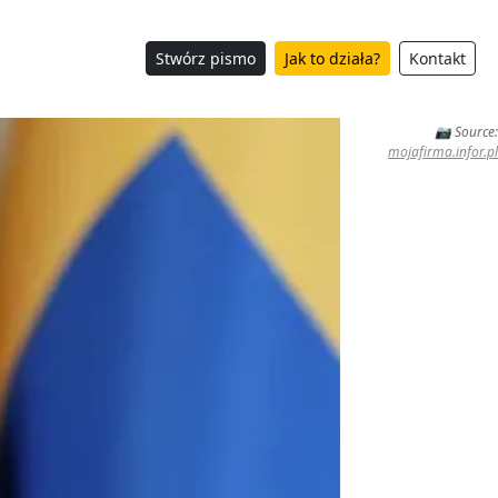
Stwórz pismo
Jak to działa?
Kontakt
📷 Source:
mojafirma.infor.pl