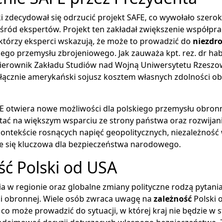
i zdecydował się odrzucić projekt SAFE, co wywołało szero
ród ekspertów. Projekt ten zakładał zwiększenie współpra
którzy eksperci wskazują, że może to prowadzić do
niezdro
go przemysłu zbrojeniowego. Jak zauważa kpt. rez. dr hab
kierownik Zakładu Studiów nad Wojną Uniwersytetu Rzeszo
łącznie amerykański sojusz kosztem własnych zdolności ob
E otwiera nowe możliwości dla polskiego przemysłu obron
tać na większym wsparciu ze strony państwa oraz rozwijan
kontekście rosnących napięć geopolitycznych, niezależność
je się kluczowa dla bezpieczeństwa narodowego.
ść Polski od USA
a w regionie oraz globalne zmiany polityczne rodzą pytania
gii obronnej. Wiele osób zwraca uwagę na
zależność
Polski 
co może prowadzić do sytuacji, w której kraj nie będzie w s