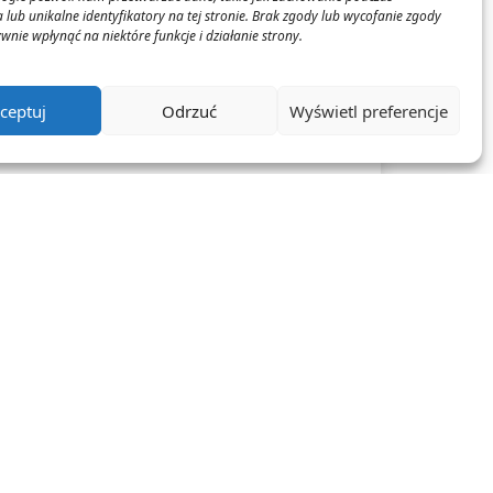
ztuczna
 lub unikalne identyfikatory na tej stronie. Brak zgody lub wycofanie zgody
 przemysłu
nie wpłynąć na niektóre funkcje i działanie strony.
rodowym.
ceptuj
Odrzuć
Wyświetl preferencje
Login