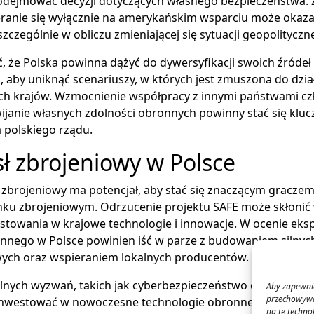
odejmować decyzji dotyczących własnego bezpieczeństwa.
eranie się wyłącznie na amerykańskim wsparciu może okaza
zczególnie w obliczu zmieniającej się sytuacji geopolityczne
 że Polska powinna dążyć do dywersyfikacji swoich źródeł
 aby uniknąć scenariuszy, w których jest zmuszona do dzia
ych krajów. Wzmocnienie współpracy z innymi państwami c
ijanie własnych zdolności obronnych powinny stać się klu
a polskiego rządu.
ł zbrojeniowy w Polsce
 zbrojeniowy ma potencjał, aby stać się znaczącym gracze
nku zbrojeniowym. Odrzucenie projektu SAFE może skłonić
stowania w krajowe technologie i innowacje. W ocenie eks
nego w Polsce powinien iść w parze z budowaniem silnych 
ch oraz wspieraniem lokalnych producentów.
lnych wyzwań, takich jak cyberbezpieczeństwo czy zmiany 
Aby zapewnić
przechowywan
inwestować w nowoczesne technologie obronne, które poz
na te techno