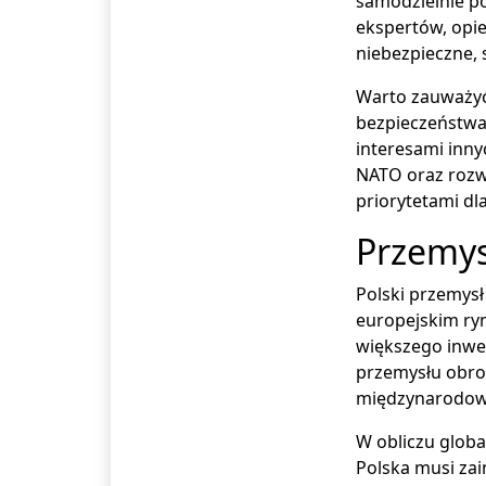
samodzielnie p
ekspertów, opi
niebezpieczne, s
Warto zauważyć,
bezpieczeństwa,
interesami inn
NATO oraz rozw
priorytetami dl
Przemys
Polski przemysł
europejskim ry
większego inwe
przemysłu obron
międzynarodowy
W obliczu globa
Polska musi za