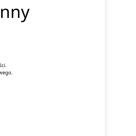
onny
ci.
owego.