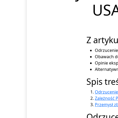
USA
Z artyku
Odrzucenie
Obawach do
Opinie eks
Alternatyw
Spis tre
Odrzucenie
Zależność P
Przemysł z
Odrzuce