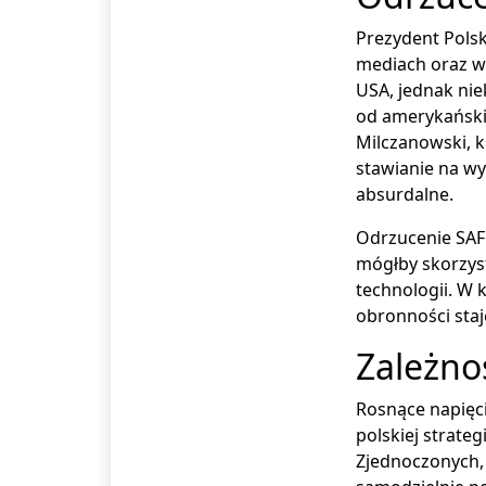
Prezydent Polsk
mediach oraz wś
USA, jednak nie
od amerykańskie
Milczanowski, 
stawianie na wy
absurdalne.
Odrzucenie SAF
mógłby skorzys
technologii. W 
obronności sta
Zależno
Rosnące napięci
polskiej strate
Zjednoczonych, 