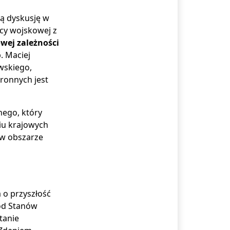
ką dyskusję w
cy wojskowej z
wej zależności
. Maciej
wskiego,
ronnych jest
nego, który
iu krajowych
 w obszarze
 o przyszłość
od Stanów
tanie