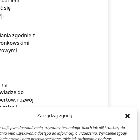
 Zdaniem
ć się
j.
łania zgodnie z
złonkowskimi
czowymi
m na
 władze do
pertów, rozwój
relacji
Zarządzaj zgodą
klimatyczne,
 najlepsze doświadczenia, używamy technologii, takich jak pliki cookies, do
ia i/lub uzyskiwania dostępu do informacji o urządzeniu. Wyrażenie zgody
wolą na
logie pozwoli nam przetwarzać dane, takie jak zachowanie podczas