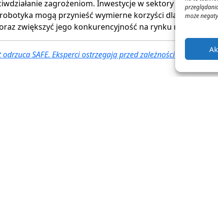
iwdziałanie zagrożeniom. Inwestycje w sektory takie jak s
przeglądania
y robotyka mogą przynieść wymierne korzyści dla polskiego
może negatyw
oraz zwiększyć jego konkurencyjność na rynku międzyna
Ak
 odrzuca SAFE. Eksperci ostrzegają przed zależnością od USA
0
Ocena artykułu