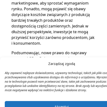
marketingowe, aby sprostać wymaganiom
rynku. Ponadto, mogą pojawić się obawy
dotyczące kosztów związanych z produkcją
bardziej trwałych produktów oraz
dostępnością części zamiennych. Jednak w
dłuższej perspektywie, inwestycje te mogą
przynieść korzyści zarówno producentom, jak
i konsumentom.
Podsumowując, nowe prawo do naprawy
sprzętu AGD w Polsce ma na celu poprawę
Zarządzaj zgodą
jakości produktów, zwiększenie możliwości
naprawy oraz zmniejszenie wpływu na
Aby zapewnić najlepsze doświadczenia, używamy technologii, takich jak pliki coo
środowisko. To ważny krok w kierunku
przechowywania i/lub uzyskiwania dostępu do informacji o urządzeniu. Wyraże
bardziej zrównoważonego rozwoju oraz
na te technologie pozwoli nam przetwarzać dane, takie jak zachowanie podczas
przeglądania lub unikalne identyfikatory na tej stronie. Brak zgody lub wycofan
większej satysfakcji konsumentów. Warto
może negatywnie wpłynąć na niektóre funkcje i działanie strony.
zwrócić uwagę na te zmiany i być świadomym
swoich praw jako konsument.
Akceptuj