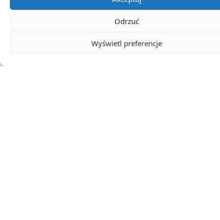
Źródła:
Twój sprzęt AGD padł po dwóch latach?
Odrzuć
Już niedługo wyrzucanie go do śmieci przestanie
być jedyną opcją
Wyświetl preferencje
0
Ocena artykułu
Subskrybuj
Login