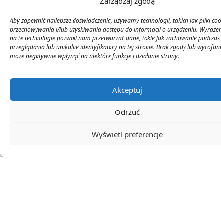
Zarządzaj zgodą
dziki.
Monitorowanie upraw:
Regularne
Aby zapewnić najlepsze doświadczenia, używamy technologii, takich jak pliki coo
sprawdzanie stanu upraw w celu
przechowywania i/lub uzyskiwania dostępu do informacji o urządzeniu. Wyraże
wczesnego wykrywania zagrożeń.
na te technologie pozwoli nam przetwarzać dane, takie jak zachowanie podczas
przeglądania lub unikalne identyfikatory na tej stronie. Brak zgody lub wycofan
Współpraca z lokalnymi władzami:
może negatywnie wpłynąć na niektóre funkcje i działanie strony.
Współpraca z gminą w zakresie strategii
zarządzania populacją dzików.
Akceptuj
Podsumowując, odpowiedzialność za szkody
wyrządzone przez dziki w Polsce jest
Odrzuć
złożonym zagadnieniem, które wymaga
zrozumienia przepisów prawnych oraz
Wyświetl preferencje
procedur dochodzenia odszkodowania.
Zarówno mieszkańcy miast, jak i rolnicy
powinni być świadomi swoich praw oraz
możliwości, jakie mają w przypadku
wystąpienia szkód. Właściwe podejście i
przygotowanie mogą znacząco ułatwić proces
dochodzenia roszczeń oraz minimalizować