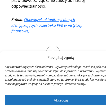
prawidłowe zarządzanie zależy od naszej
odpowiedzialności.
Źródła:
Obowiązek aktualizacji danych
identyfikujących uczestnika PPK w instytucji
finansowej
0
Zarządzaj zgodą
Ocena artykułu
Aby zapewnić najlepsze doświadczenia, używamy technologii, takich jak pliki coo
przechowywania i/lub uzyskiwania dostępu do informacji o urządzeniu. Wyrażen
zgody na te technologie pozwoli nam przetwarzać dane, takie jak zachowanie p
przeglądania lub unikalne identyfikatory na tej stronie. Brak zgody lub wycofan
może negatywnie wpłynąć na niektóre funkcje i działanie strony.
Subskrybuj
Login
Akceptuj