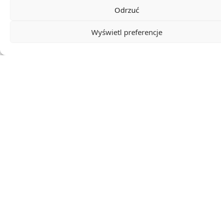
Odrzuć
Wyświetl preferencje
0
KOMENTARZE
Walcz z urzędami i korporacjami za jednym kliknięciem!