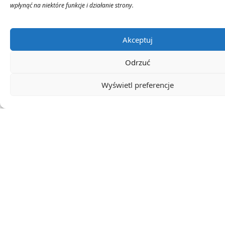
wpłynąć na niektóre funkcje i działanie strony.
Ocena artykułu
Akceptuj
Odrzuć
Subskrybuj
Login
Wyświetl preferencje
0
KOMENTARZE