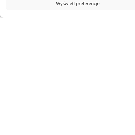
Wyświetl preferencje
Walcz z urzędami i korporacjami za jednym kliknięciem!
Prywatyzacja
dla Polski.
Wzory pism