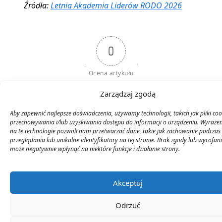
Źródła:
Letnia Akademia Liderów RODO 2026
0
Ocena artykułu
Zarządzaj zgodą
Aby zapewnić najlepsze doświadczenia, używamy technologii, takich jak pliki coo
przechowywania i/lub uzyskiwania dostępu do informacji o urządzeniu. Wyraże
Subskrybuj
Login
na te technologie pozwoli nam przetwarzać dane, takie jak zachowanie podczas
przeglądania lub unikalne identyfikatory na tej stronie. Brak zgody lub wycofan
może negatywnie wpłynąć na niektóre funkcje i działanie strony.
Akceptuj
Odrzuć
0
KOMENTARZE