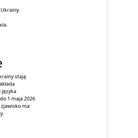
 Ukrainy.
wia.
e
rainy stają
akłada
 języka
 do 1 maja 2026
 zjawisko ma
y.