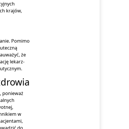
cyjnych
ch krajów,
wanie. Pomimo
kuteczną
auważyć, że
ację lekarz-
eutycznym.
zdrowia
e, ponieważ
kalnych
otnej,
ynnikiem w
pacjentami,
owadzić do