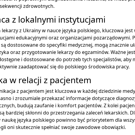
sekwencji zdrowotnych.
ca z lokalnymi instytucjami
 lekarzy z Ukrainy w nauce języka polskiego, kluczowa jest
ytucjami edukacyjnymi oraz organizacjami pozarządowymi.
 są dostosowane do specyfiki medycznej, mogą znacznie uł
zyka oraz przygotowanie lekarzy do egzaminów. Ważne jest,
ostępne i dostosowane do potrzeb tych specjalistów, aby m
fektywnie zaadaptować się do polskiego środowiska pracy.
ka w relacji z pacjentem
kacja z pacjentem jest kluczowa w każdej dziedzinie medy
 jasno i zrozumiale przekazać informacje dotyczące diagnozy
nych, budują zaufanie i komfort pacjentów. Z kolei pacjenc
są bardziej skłonni do przestrzegania zaleceń lekarskich. Dl
naukę języka polskiego powinno być priorytetem dla wszys
gli oni skutecznie spełniać swoje zawodowe obowiązki.