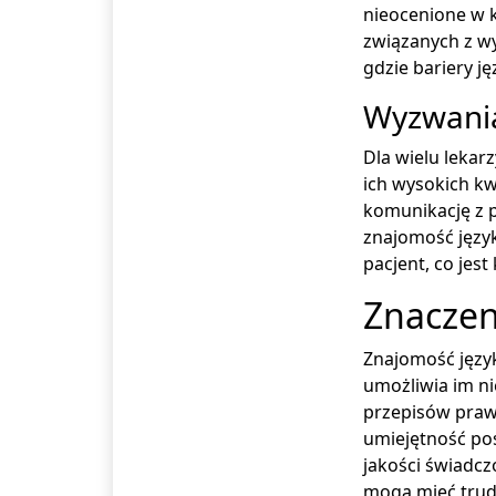
nieocenione w k
związanych z w
gdzie bariery j
Wyzwania
Dla wielu leka
ich wysokich kw
komunikację z 
znajomość język
pacjent, co je
Znaczen
Znajomość język
umożliwia im ni
przepisów praw
umiejętność po
jakości świadcz
mogą mieć trud