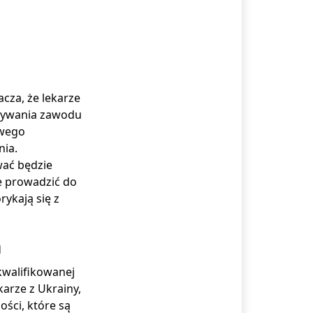
cza, że lekarze
onywania zawodu
owego
nia.
ać będzie
e prowadzić do
ykają się z
a
kwalifikowanej
arze z Ukrainy,
ości, które są