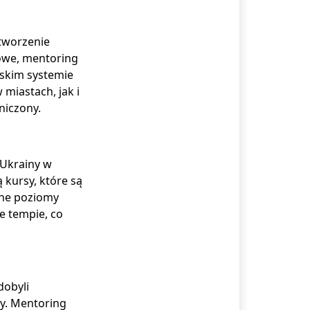
tworzenie
kowe, mentoring
skim systemie
miastach, jak i
niczony.
z Ukrainy w
 kursy, które są
żne poziomy
e tempie, co
dobyli
y. Mentoring