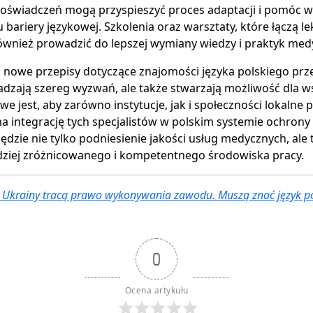
oświadczeń mogą przyspieszyć proces adaptacji i pomóc w
 bariery językowej. Szkolenia oraz warsztaty, które łączą l
ównież prowadzić do lepszej wymiany wiedzy i praktyk med
nowe przepisy dotyczące znajomości języka polskiego prze
zają szereg wyzwań, ale także stwarzają możliwość dla ws
e jest, aby zarówno instytucje, jak i społeczności lokalne p
a integrację tych specjalistów w polskim systemie ochrony 
dzie nie tylko podniesienie jakości usług medycznych, ale 
dziej zróżnicowanego i kompetentnego środowiska pracy.
z Ukrainy tracą prawo wykonywania zawodu. Muszą znać język po
0
Ocena artykułu