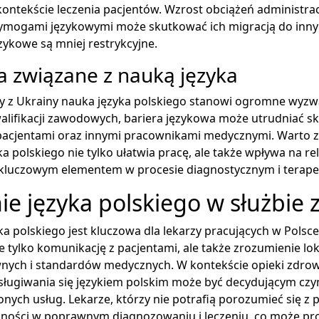
ontekście leczenia pacjentów. Wzrost obciążeń administra
ymogami językowymi może skutkować ich migracją do inny
ęzykowe są mniej restrykcyjne.
 związane z nauką języka
rzy z Ukrainy nauka języka polskiego stanowi ogromne wyz
alifikacji zawodowych, bariera językowa może utrudniać s
pacjentami oraz innymi pracownikami medycznymi. Warto z
a polskiego nie tylko ułatwia pracę, ale także wpływa na rel
st kluczowym elementem w procesie diagnostycznym i terap
ie języka polskiego w służbie 
a polskiego jest kluczowa dla lekarzy pracujących w Polsc
e tylko komunikację z pacjentami, ale także zrozumienie lo
nych i standardów medycznych. W kontekście opieki zdrow
sługiwania się językiem polskim może być decydującym cz
onych usług. Lekarze, którzy nie potrafią porozumieć się z 
ności w poprawnym diagnozowaniu i leczeniu, co może pr