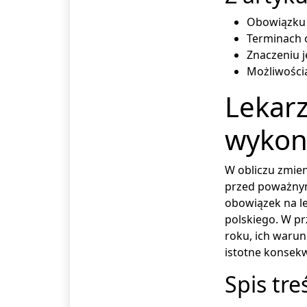
Obowiązku p
Terminach 
Znaczeniu j
Możliwościa
Lekarz
wykon
W obliczu zmien
przed poważnym
obowiązek na le
polskiego. W pr
roku, ich waru
istotne konsekw
Spis tre