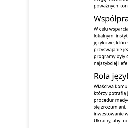
poważnych kon
Współpra
W celu wsparcia
lokalnymi inst
językowe, które
przyswajanie ję
programy były d
najszybciej i e
Rola języ
Właściwa komuni
którzy potrafią
procedur medycz
się zrozumiani, 
inwestowanie w 
Ukrainy, aby mo