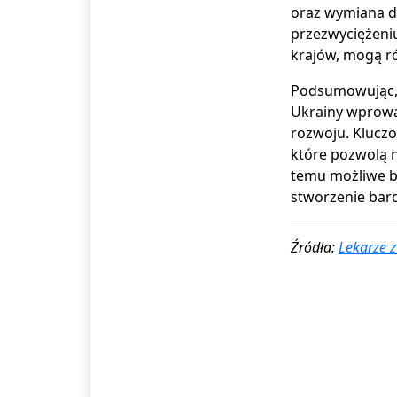
oraz wymiana d
przezwyciężeniu
krajów, mogą r
Podsumowując, 
Ukrainy wprowad
rozwoju. Kluczow
które pozwolą n
temu możliwe bę
stworzenie bar
Źródła:
Lekarze 