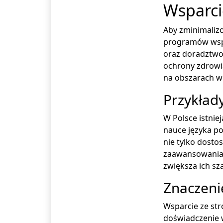
Wsparcie
Aby zminimaliz
programów wspar
oraz doradztwo
ochrony zdrowia
na obszarach wi
Przykład
W Polsce istniej
nauce języka po
nie tylko dost
zaawansowania.
zwiększa ich sz
Znaczeni
Wsparcie ze str
doświadczenie w