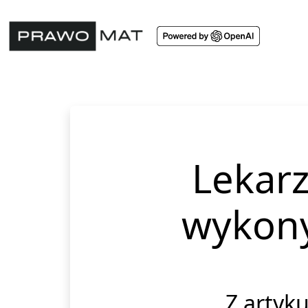
Lekarz
wykony
Z artyku