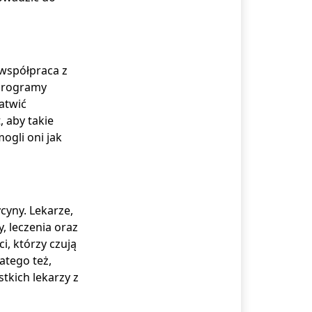
 współpraca z
 Programy
atwić
 aby takie
ogli oni jak
cyny. Lekarze,
, leczenia oraz
i, którzy czują
atego też,
tkich lekarzy z