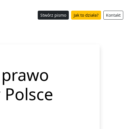
Stwórz pismo
Jak to działa?
Kontakt
ą prawo
 Polsce