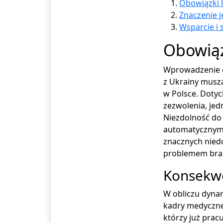
Obowiązki l
Znaczenie j
Wsparcie i 
Obowiąz
Wprowadzenie o
z Ukrainy musz
w Polsce. Doty
zezwolenia, je
Niezdolność do
automatycznym 
znacznych niedo
problemem brak
Konsekwe
W obliczu dynam
kadry medyczne
którzy już prac