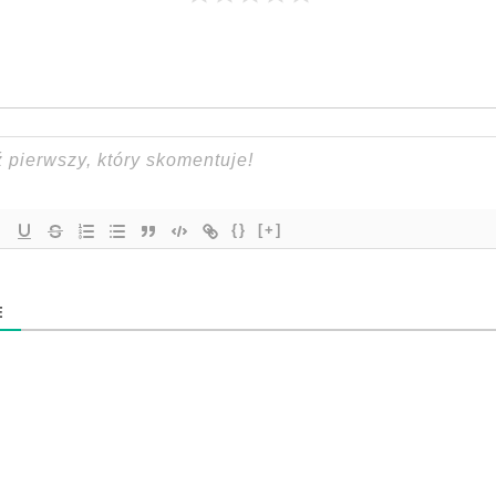
{}
[+]
E