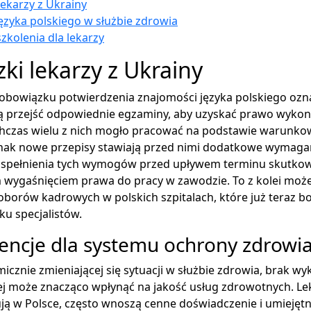
ekarzy z Ukrainy
ęzyka polskiego w służbie zdrowia
szkolenia dla lekarzy
ki lekarzy z Ukrainy
bowiązku potwierdzenia znajomości języka polskiego ozna
ą przejść odpowiednie egzaminy, aby uzyskać prawo wyk
chczas wielu z nich mogło pracować na podstawie warunk
dnak nowe przepisy stawiają przed nimi dodatkowe wymaga
 spełnienia tych wymogów przed upływem terminu skutkow
wygaśnięciem prawa do pracy w zawodzie. To z kolei moż
borów kadrowych w polskich szpitalach, które już teraz bor
u specjalistów.
ncje dla systemu ochrony zdrowi
icznie zmieniającej się sytuacji w służbie zdrowia, brak wy
j może znacząco wpłynąć na jakość usług zdrowotnych. Lek
ują w Polsce, często wnoszą cenne doświadczenie i umiejętn