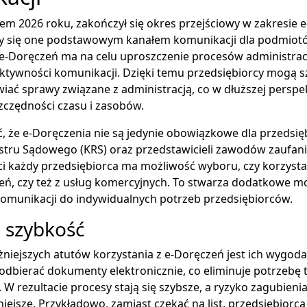
em 2026 roku, zakończył się okres przejściowy w zakresie 
ały się one podstawowym kanałem komunikacji dla podmiot
-Doręczeń ma na celu uproszczenie procesów administrac
ktywności komunikacji. Dzięki temu przedsiębiorcy mogą sz
wiać sprawy związane z administracją, co w dłuższej perspe
zczędności czasu i zasobów.
 że e-Doręczenia nie są jedynie obowiązkowe dla przedsię
stru Sądowego (KRS) oraz przedstawicieli zawodów zaufani
i każdy przedsiębiorca ma możliwość wyboru, czy korzystać
eń, czy też z usług komercyjnych. To stwarza dodatkowe m
omunikacji do indywidualnych potrzeb przedsiębiorców.
 szybkość
niejszych atutów korzystania z e-Doręczeń jest ich wygoda
odbierać dokumenty elektronicznie, co eliminuje potrzebę 
 W rezultacie procesy stają się szybsze, a ryzyko zagubie
niejsze. Przykładowo, zamiast czekać na list, przedsiębiorc