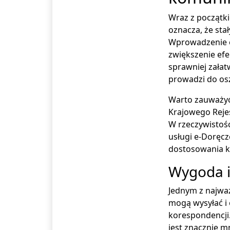
Wraz z początki
oznacza, że st
Wprowadzenie e
zwiększenie efe
sprawniej załat
prowadzi do os
Warto zauważyć,
Krajowego Reje
W rzeczywistośc
usługi e-Doręcz
dostosowania k
Wygoda i
Jednym z najważ
mogą wysyłać i 
korespondencji.
jest znacznie m