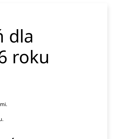
ń dla
6 roku
mi.
u.