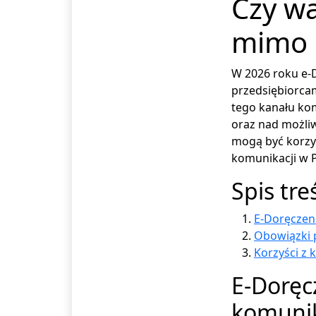
Czy wa
mimo 
W 2026 roku e-
przedsiębiorcam
tego kanału kom
oraz nad możliw
mogą być korzys
komunikacji w P
Spis tre
E-Doręczen
Obowiązki 
Korzyści z 
E-Doręc
komunik