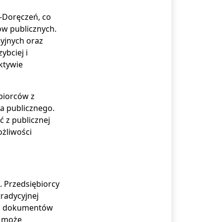
e-Doręczeń, co
ów publicznych.
yjnych oraz
ybciej i
ktywie
biorców z
a publicznego.
 z publicznej
ożliwości
. Przedsiębiorcy
tradycyjnej
nia dokumentów
a może