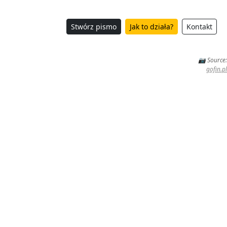
Stwórz pismo
Jak to działa?
Kontakt
📷 Source:
gofin.pl