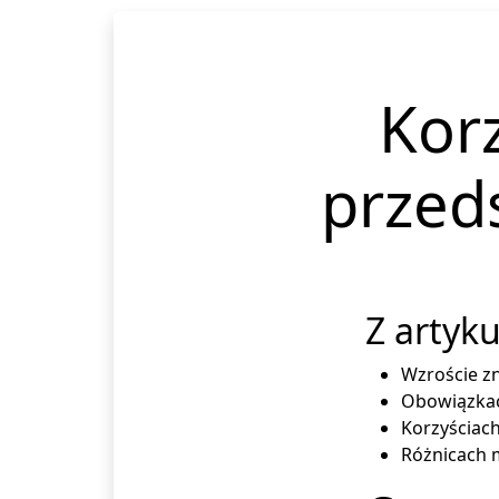
Korz
przed
Z artyku
Wzroście zn
Obowiązkac
Korzyściac
Różnicach 