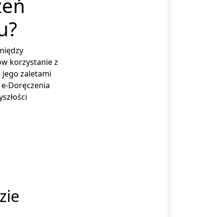
zeń
u?
między
ów korzystanie z
 jego zaletami
o e-Doręczenia
yszłości
zie