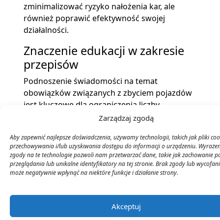
zminimalizować ryzyko nałożenia kar, ale
również poprawić efektywność swojej
działalności.
Znaczenie edukacji w zakresie
przepisów
Podnoszenie świadomości na temat
obowiązków związanych z zbyciem pojazdów
jest kluczowe dla ograniczenia liczby
naruszeń. Edukacja w tym zakresie powinna
Zarządzaj zgodą
być skierowana zarówno do osób fizycznych,
Aby zapewnić najlepsze doświadczenia, używamy technologii, takich jak pliki coo
jak i przedsiębiorców. Organizowanie
przechowywania i/lub uzyskiwania dostępu do informacji o urządzeniu. Wyrażen
kampanii informacyjnych oraz szkoleń może
zgody na te technologie pozwoli nam przetwarzać dane, takie jak zachowanie p
przyczynić się do zmniejszenia liczby
przeglądania lub unikalne identyfikatory na tej stronie. Brak zgody lub wycofan
może negatywnie wpłynąć na niektóre funkcje i działanie strony.
przypadków naruszeń oraz kar, co przyniesie
korzyści zarówno dla obywateli, jak i dla
budżetu państwa.
Akceptuj
Podsumowując, klasyfikacja budżetowa kar