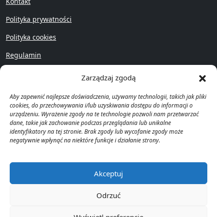
Kontakt
Polityka prywatności
Polityka cookies
Regulamin
Przywróć
Zarządzaj zgodą
Aby zapewnić najlepsze doświadczenia, używamy technologii, takich jak pliki
cookies, do przechowywania i/lub uzyskiwania dostępu do informacji o
urządzeniu. Wyrażenie zgody na te technologie pozwoli nam przetwarzać
dane, takie jak zachowanie podczas przeglądania lub unikalne
identyfikatory na tej stronie. Brak zgody lub wycofanie zgody może
Copyright © Prawomat 2023 -
negatywnie wpłynąć na niektóre funkcje i działanie strony.
2025
Akceptuj
Odrzuć
Wyświetl preferencje