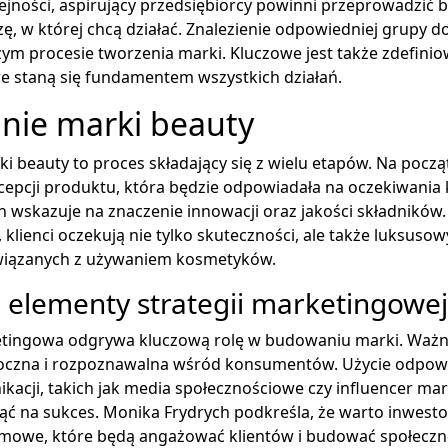
ejności, aspirujący przedsiębiorcy powinni przeprowadzić 
szę, w której chcą działać. Znalezienie odpowiedniej grupy d
m procesie tworzenia marki. Kluczowe jest także zdefiniow
óre staną się fundamentem wszystkich działań.
ie marki beauty
 beauty to proces składający się z wielu etapów. Na począ
epcji produktu, która będzie odpowiadała na oczekiwania 
 wskazuje na znaczenie innowacji oraz jakości składników
klienci oczekują nie tylko skuteczności, ale także luksuso
wiązanych z używaniem kosmetyków.
 elementy strategii marketingowej
etingowa odgrywa kluczową rolę w budowaniu marki. Ważne
oczna i rozpoznawalna wśród konsumentów. Użycie odpow
acji, takich jak media społecznościowe czy influencer ma
ąć na sukces. Monika Frydrych podkreśla, że warto inwest
mowe, które będą angażować klientów i budować społeczn