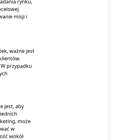
badania rynku,
ocelowej
anie misji i
tek, ważne jest
klientów.
. W przypadku
wych
 jest, aby
iednich
rketing, może
ować w
ość wokół