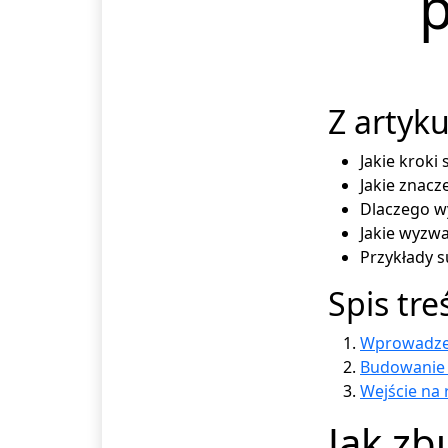
Z artyku
Jakie kroki
Jakie znac
Dlaczego w
Jakie wyzw
Przykłady 
Spis tre
Wprowadze
Budowanie 
Wejście na 
Jak z