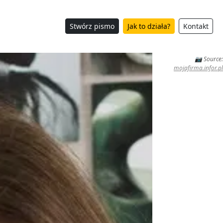
Stwórz pismo
Jak to działa?
Kontakt
📷 Source:
mojafirma.infor.pl