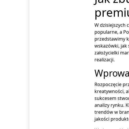
premi
W dzisiejszych 
popularne, a Po
przedstawimy kr
wskazówki, jak
założycielki ma
realizacji.
Wprowa
Rozpoczęcie prz
kreatywności, a
sukcesem stwor
analizy rynku.
trendów w bran
jakości produktó