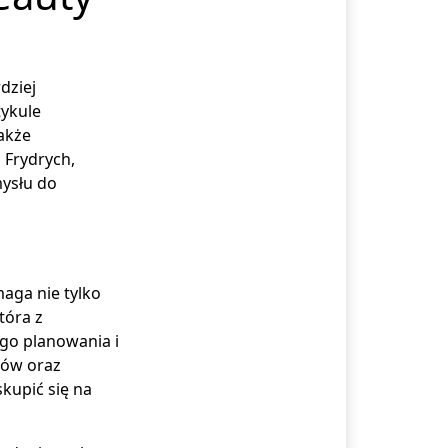
dziej
tykule
akże
 Frydrych,
mysłu do
aga nie tylko
tóra z
go planowania i
tów oraz
kupić się na