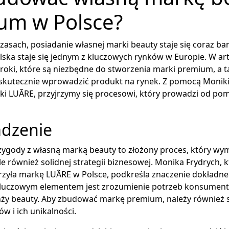
um w Polsce?
czasach, posiadanie własnej marki beauty staje się coraz bar
lska staje się jednym z kluczowych rynków w Europie. W ar
oki, które są niezbędne do stworzenia marki premium, a t
 skutecznie wprowadzić produkt na rynek. Z pomocą Moniki
rki LUÃRE, przyjrzymy się procesowi, który prowadzi od po
dzenie
ygody z własną marką beauty to złożony proces, który wym
le również solidnej strategii biznesowej. Monika Frydrych, k
zyła markę LUÃRE w Polsce, podkreśla znaczenie dokładne
 Kluczowym elementem jest zrozumienie potrzeb konsumen
ży beauty. Aby zbudować markę premium, należy również s
w i ich unikalności.