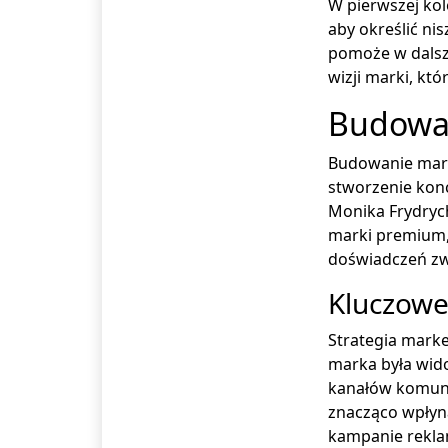
W pierwszej kol
aby określić ni
pomoże w dalszy
wizji marki, kt
Budowan
Budowanie marki
stworzenie konc
Monika Frydrych
marki premium, 
doświadczeń z
Kluczowe
Strategia mark
marka była wid
kanałów komunik
znacząco wpłyn
kampanie rekla