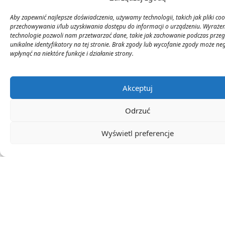
Aby zapewnić najlepsze doświadczenia, używamy technologii, takich jak pliki coo
przechowywania i/lub uzyskiwania dostępu do informacji o urządzeniu. Wyrażen
technologie pozwoli nam przetwarzać dane, takie jak zachowanie podczas przeg
unikalne identyfikatory na tej stronie. Brak zgody lub wycofanie zgody może n
wpłynąć na niektóre funkcje i działanie strony.
0
KOMENTARZE
Akceptuj
Odrzuć
Wyświetl preferencje
Walcz z urzędami i korporacjami za jednym kliknięciem!