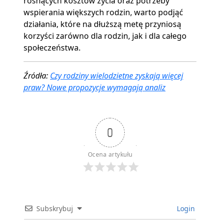
rosnących kosztów życia oraz potrzeby
wspierania większych rodzin, warto podjąć
działania, które na dłuższą metę przyniosą
korzyści zarówno dla rodzin, jak i dla całego
społeczeństwa.
Źródła:
Czy rodziny wielodzietne zyskają więcej
praw? Nowe propozycje wymagają analiz
0
Ocena artykułu
Subskrybuj
Login