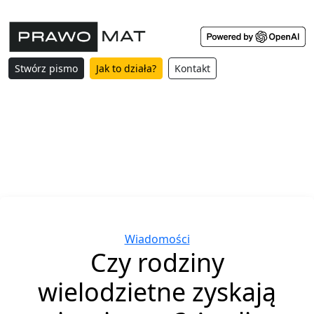
Stwórz pismo
Jak to działa?
Kontakt
Categories
Wiadomości
Czy rodziny
wielodzietne zyskają