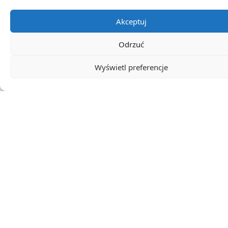
Akceptuj
Odrzuć
Subskrybuj
Login
Wyświetl preferencje
0
KOMENTARZE