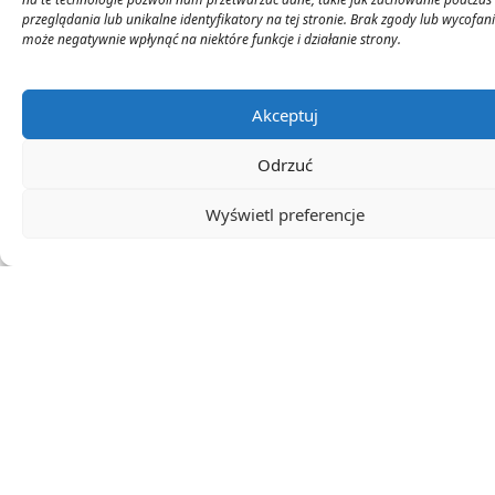
kontrowersji i obaw. Z perspektywy prawnej
przeglądania lub unikalne identyfikatory na tej stronie. Brak zgody lub wycofan
oraz społecznej, kluczowe będzie
może negatywnie wpłynąć na niektóre funkcje i działanie strony.
monitorowanie skutków wprowadzanych
zmian oraz ich wpływu na rynek wynajmu
mieszkań w Polsce.
Akceptuj
Odrzuć
Źródła:
5000 zł kary za odmowę otwarcia drzwi.
Obce osoby legalnie wejdą do mieszkania. Nowe
Wyświetl preferencje
przepisy uderzą w lokatorów?
0
Ocena artykułu