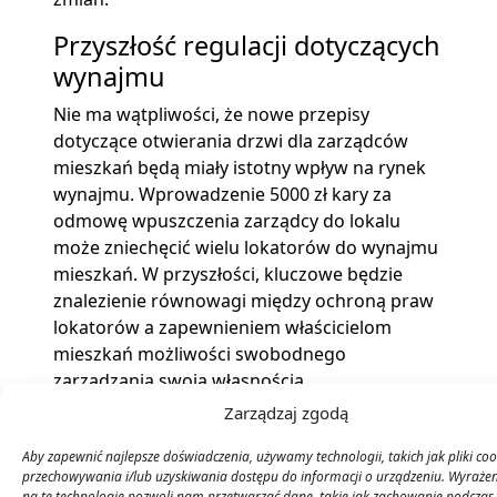
Przyszłość regulacji dotyczących
wynajmu
Nie ma wątpliwości, że nowe przepisy
dotyczące otwierania drzwi dla zarządców
mieszkań będą miały istotny wpływ na rynek
wynajmu. Wprowadzenie 5000 zł kary za
odmowę wpuszczenia zarządcy do lokalu
może zniechęcić wielu lokatorów do wynajmu
mieszkań. W przyszłości, kluczowe będzie
znalezienie równowagi między ochroną praw
lokatorów a zapewnieniem właścicielom
mieszkań możliwości swobodnego
zarządzania swoją własnością.
Zarządzaj zgodą
Podsumowując, nowe przepisy, choć mają na
celu rozwiązanie problemu „dzikich
Aby zapewnić najlepsze doświadczenia, używamy technologii, takich jak pliki coo
lokatorów”, mogą wprowadzać wiele
przechowywania i/lub uzyskiwania dostępu do informacji o urządzeniu. Wyraże
na te technologie pozwoli nam przetwarzać dane, takie jak zachowanie podczas