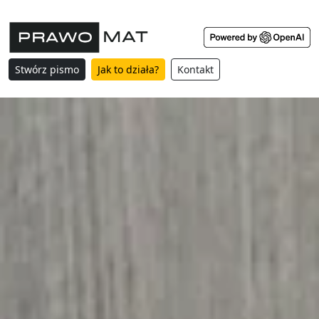
Stwórz pismo
Jak to działa?
Kontakt