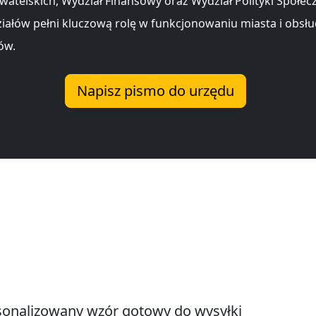
atelskich, Wydział Finansowy oraz Wydział Polityki Społecz
ziałów pełni kluczową rolę w funkcjonowaniu miasta i obsł
ów.
Napisz pismo do urzędu
onalizowany wzór gotowy do wysyłki