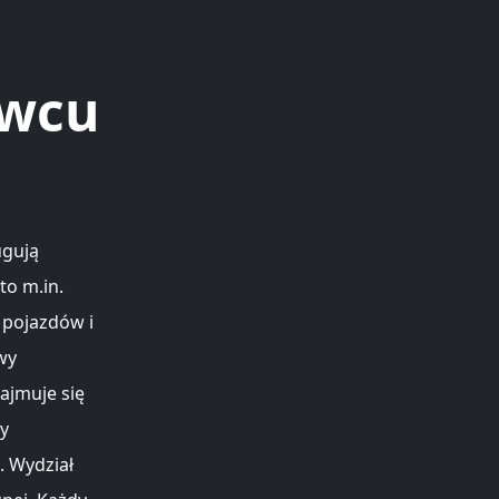
owcu
ugują
to m.in.
 pojazdów i
wy
ajmuje się
ry
. Wydział