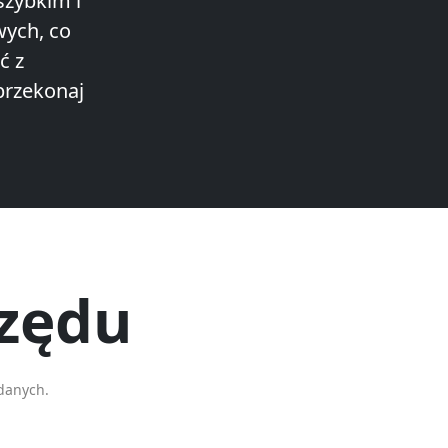
szybkim i
wych, co
ć z
przekonaj
rzędu
danych.