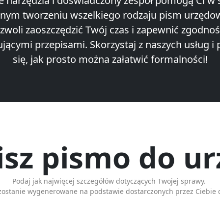
ne narzędzia i doświadczony zespół pomogą Ci w 
nym tworzeniu wszelkiego rodzaju pism urzędo
zwoli zaoszczędzić Twój czas i zapewnić zgodnoś
jącymi przepisami. Skorzystaj z naszych usług i 
się, jak prosto można załatwić formalności!
sz pismo do u
Podaj jak najwięcej szczegółów dotyczących Twojej sprawy.
zostanie wygenerowane na podstawie dostarczonych przez Ciebie 