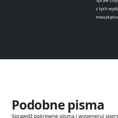
Spraw Obyw
z tych wyd
mieszkańc
Podobne pisma
Sprawdź pokrewne pisma i wygeneruj spers