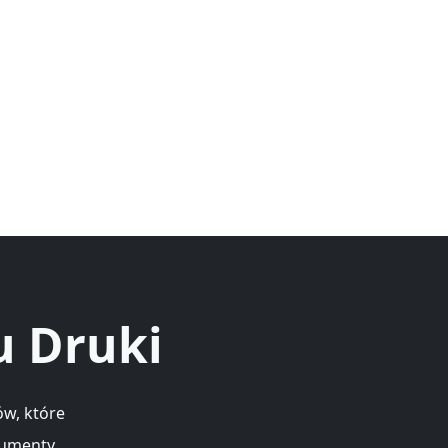
u Druki
w, które
kumenty