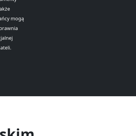
także
kańcy mogą
sprawnia
jalnej
teli.
jskim