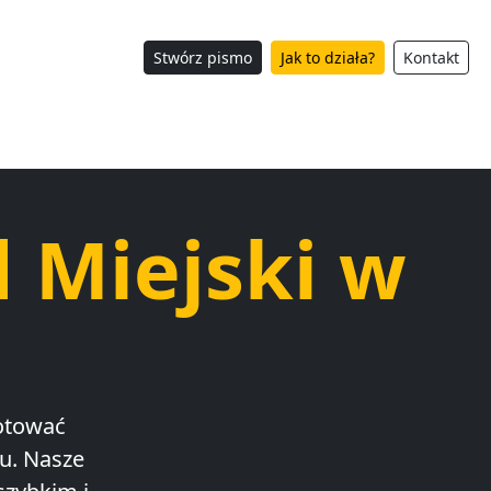
Stwórz pismo
Jak to działa?
Kontakt
 Miejski w
otować
u. Nasze