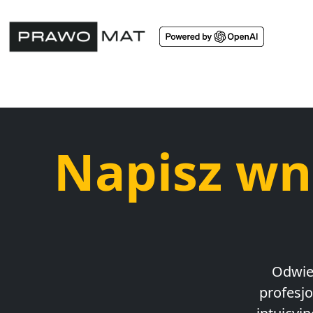
Napisz wn
Odwie
profesj