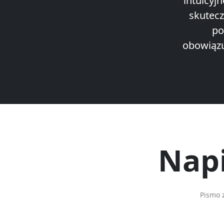
intuicyj
skutecz
po
obowiązu
Napi
Pismo 