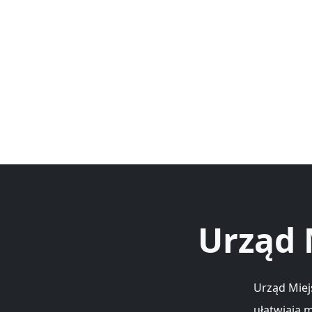
Urząd 
Urząd Miej
ułatwiają 