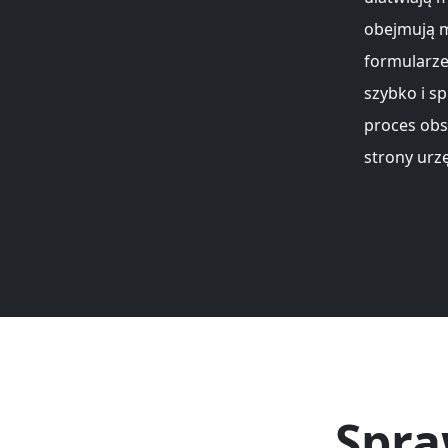
obejmują m
formularze
szybko i s
proces obs
strony urz
Spra