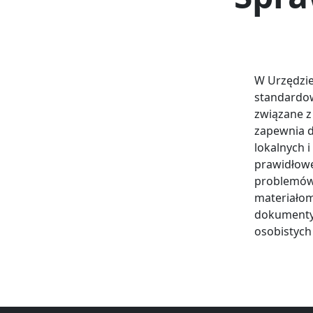
W Urzędzie
standardow
związane z
zapewnia d
lokalnych i
prawidłowe
problemów 
materiałom
dokumenty,
osobistych