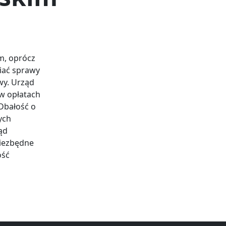
m, oprócz
iać sprawy
wy. Urząd
w opłatach
 Dbałość o
ych
ąd
niezbędne
ość