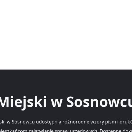
Miejski w Sosnowc
ski w Sosnowcu udostępnia różnorodne wzory pism i drukó
mieszkańcom załatwianie spraw urzędowych. Dostępne do