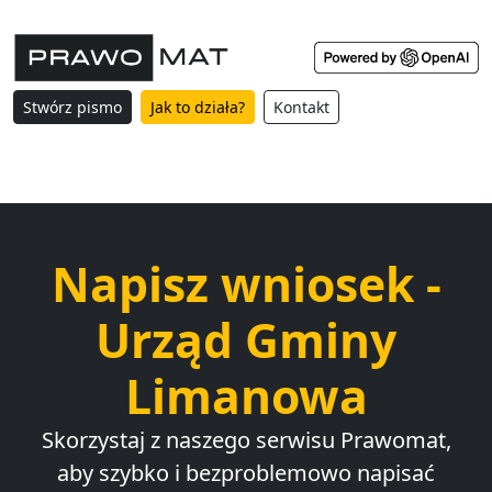
Stwórz pismo
Jak to działa?
Kontakt
Napisz wniosek -
Urząd Gminy
Limanowa
Skorzystaj z naszego serwisu Prawomat,
aby szybko i bezproblemowo napisać