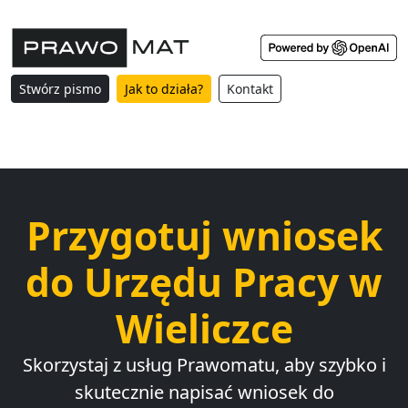
Stwórz pismo
Jak to działa?
Kontakt
Przygotuj wniosek
do Urzędu Pracy w
Wieliczce
Skorzystaj z usług Prawomatu, aby szybko i
skutecznie napisać wniosek do