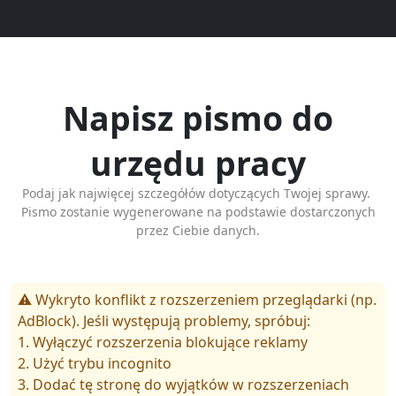
Napisz pismo do
urzędu pracy
Podaj jak najwięcej szczegółów dotyczących Twojej sprawy.
Pismo zostanie wygenerowane na podstawie dostarczonych
przez Ciebie danych.
⚠️ Wykryto konflikt z rozszerzeniem przeglądarki (np.
AdBlock). Jeśli występują problemy, spróbuj:
1. Wyłączyć rozszerzenia blokujące reklamy
2. Użyć trybu incognito
3. Dodać tę stronę do wyjątków w rozszerzeniach