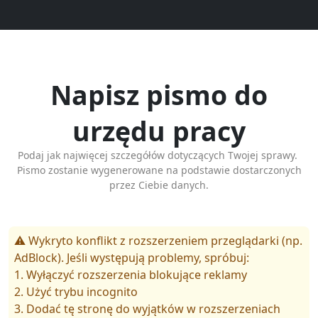
Napisz pismo do
urzędu pracy
Podaj jak najwięcej szczegółów dotyczących Twojej sprawy.
Pismo zostanie wygenerowane na podstawie dostarczonych
przez Ciebie danych.
⚠️ Wykryto konflikt z rozszerzeniem przeglądarki (np.
AdBlock). Jeśli występują problemy, spróbuj:
1. Wyłączyć rozszerzenia blokujące reklamy
2. Użyć trybu incognito
3. Dodać tę stronę do wyjątków w rozszerzeniach