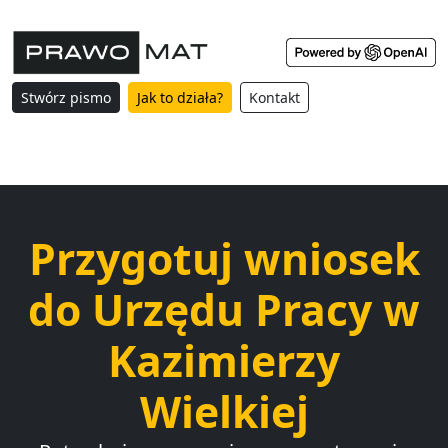
Stwórz pismo
Jak to działa?
Kontakt
Przygotuj wniosek
do Urzędu Pracy w
Kazimierzy
Wielkiej