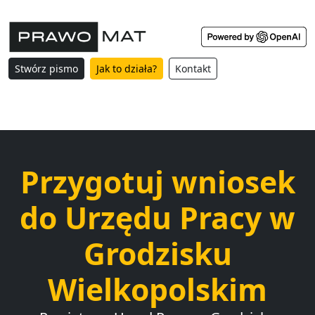
Stwórz pismo
Jak to działa?
Kontakt
Przygotuj wniosek
do Urzędu Pracy w
Grodzisku
Wielkopolskim