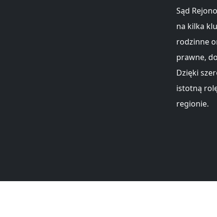
Sąd Rejono
na kilka kl
rodzinne o
prawne, do
Dzięki sze
istotną ro
regionie.