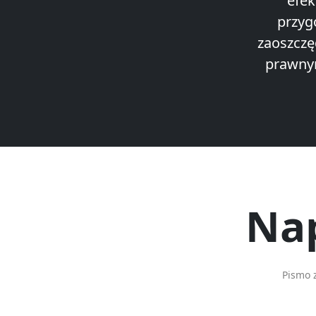
efek
przyg
zaoszczę
prawnym
Nap
Pismo 