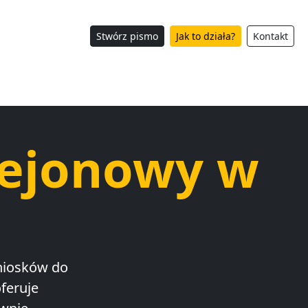
Stwórz pismo
Jak to działa?
Kontakt
Rejonowy w
wniosków do
feruje