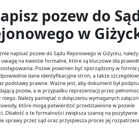
apisz pozew do Są
jonowego w Giżyc
znie napisać pozew do Sądu Rejonowego w Giżycku, należy
 uwagę na kwestie formalne, które są kluczowe dla prawi
postępowania. Pozew powinien być sporządzony w formie 
dpowiednie dane identyfikacyjne stron, a także szczegółow
az podstawy prawne. Ważne jest, aby dokument był podpis
dającą pozew, a w przypadku reprezentacji przez pełnomoc
z niego. Należy pamiętać o dołączeniu wymaganych załączn
 dowody, które mogą potwierdzić przedstawione w pozwie
ci. Dbałość o te formalności zwiększa szansę na pozytywne
ie sprawy przez sąd oraz przyspiesza proces jej rozpatrzeni