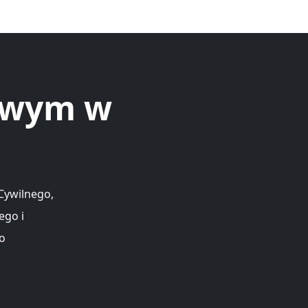
nowym w
Cywilnego,
ego i
co