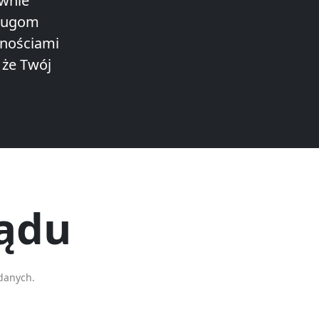
awnie
sługom
lnościami
 że Twój
sądu
danych.