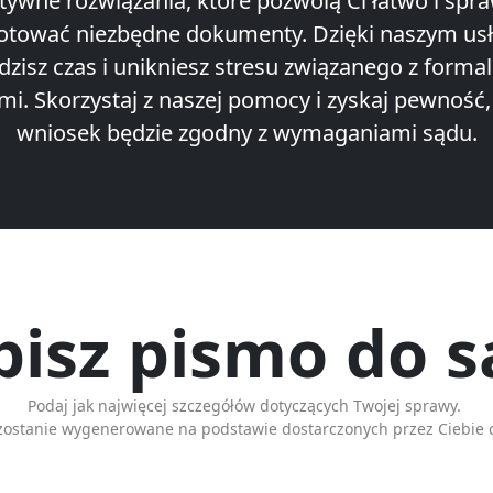
tywne rozwiązania, które pozwolą Ci łatwo i spr
otować niezbędne dokumenty. Dzięki naszym u
dzisz czas i unikniesz stresu związanego z forma
i. Skorzystaj z naszej pomocy i zyskaj pewność,
wniosek będzie zgodny z wymaganiami sądu.
isz pismo do 
Podaj jak najwięcej szczegółów dotyczących Twojej sprawy.
zostanie wygenerowane na podstawie dostarczonych przez Ciebie 