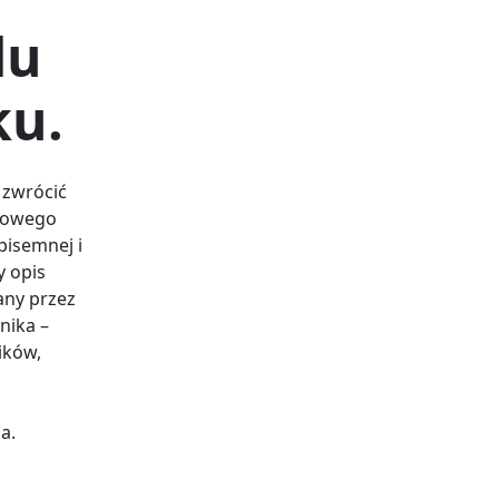
du
ku.
 zwrócić
dłowego
pisemnej i
y opis
any przez
nika –
ików,
a.