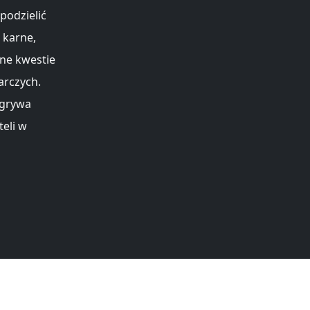
podzielić
 karne,
zne kwestie
arczych.
dgrywa
eli w