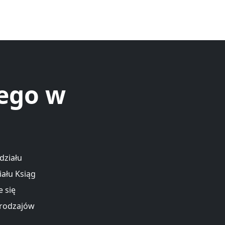
ego w
działu
iału Ksiąg
 się
 rodzajów