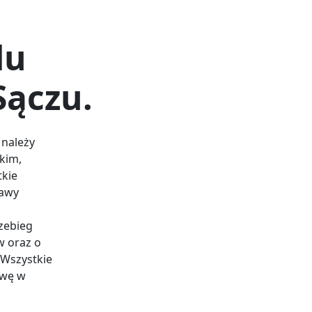
du
ączu.
należy
kim,
tkie
tawy
zebieg
w oraz o
 Wszystkie
awę w