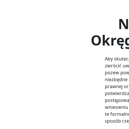
N
Okrę
Aby skute
zwrócić uw
pozew powi
niezbędne 
prawnej or
potwierdza
postępowan
wniesieniu
te formaln
sposób rze