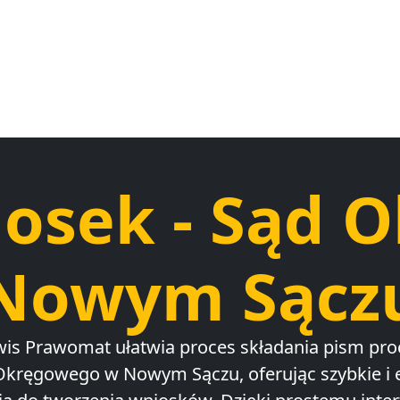
iosek - Sąd 
Nowym Sącz
wis Prawomat ułatwia proces składania pism pr
Okręgowego w Nowym Sączu, oferując szybkie i 