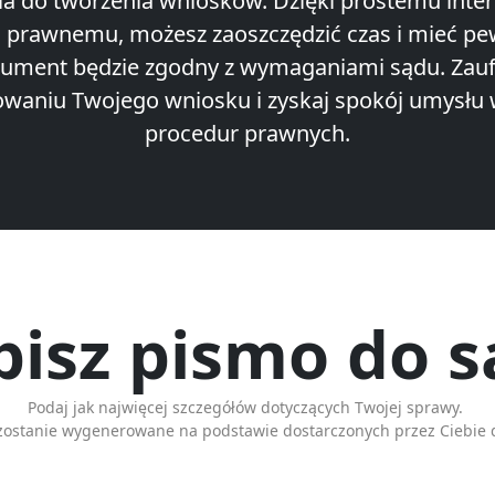
ia do tworzenia wniosków. Dzięki prostemu interf
 prawnemu, możesz zaoszczędzić czas i mieć pe
ument będzie zgodny z wymaganiami sądu. Zau
waniu Twojego wniosku i zyskaj spokój umysłu 
procedur prawnych.
isz pismo do 
Podaj jak najwięcej szczegółów dotyczących Twojej sprawy.
zostanie wygenerowane na podstawie dostarczonych przez Ciebie 