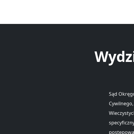
Wydz
Sąd Okręgo
Cywilnego,
Wieczystyc
specyficzn
postępowa