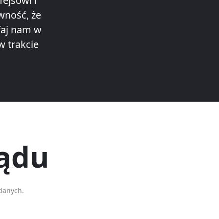
ejsowi i
wność, że
faj nam w
w trakcie
sądu
danych.