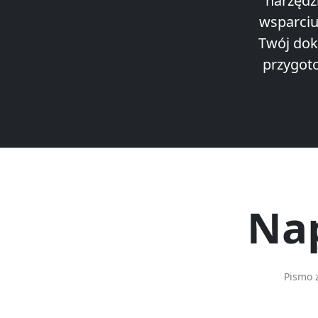
narzędz
wsparciu
Twój dok
przygoto
Nap
Pismo 