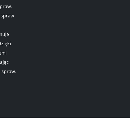
praw,
h spraw
muje
zięki
łni
ając
 spraw.