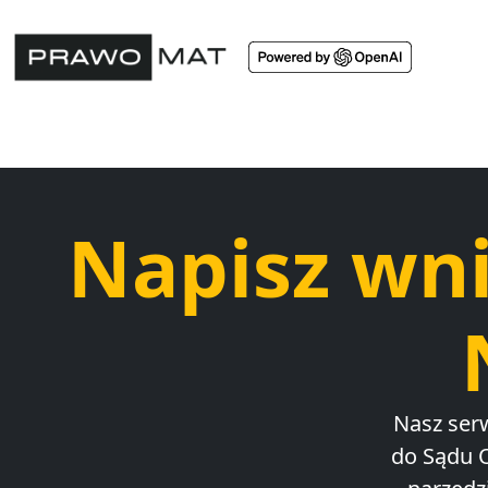
Napisz wn
Nasz ser
do Sądu 