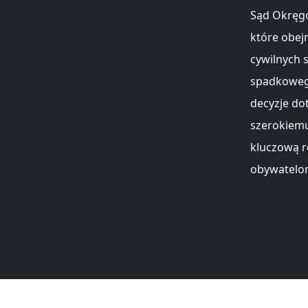
Sąd Okręg
które obej
cywilnych 
spadkoweg
decyzje do
szerokiem
kluczową r
obywatelom