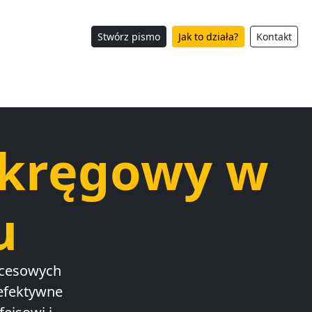
Stwórz pismo
Jak to działa?
Kontakt
Okręgowy w
u
ocesowych
efektywne