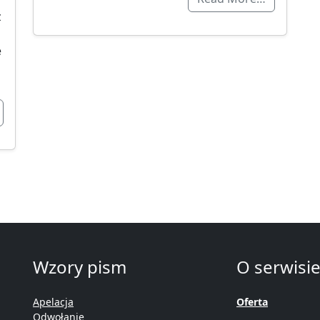
z
e
Wzory pism
O serwisi
Apelacja
Oferta
Odwołanie